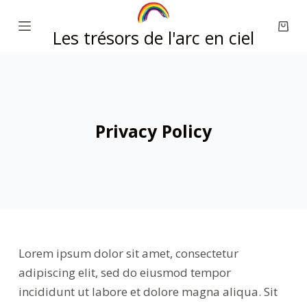
P
Les trésors de l'arc en ciel
a
s
s
e
r
Privacy Policy
a
u
c
o
n
t
e
Lorem ipsum dolor sit amet, consectetur
n
adipiscing elit, sed do eiusmod tempor
u
incididunt ut labore et dolore magna aliqua. Sit