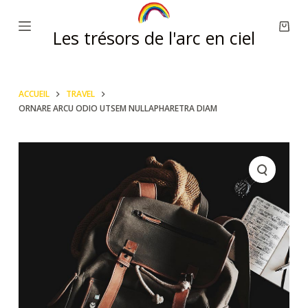
P
Les trésors de l'arc en ciel
a
s
s
e
ACCUEIL
TRAVEL
ORNARE ARCU ODIO UTSEM NULLAPHARETRA DIAM
r
a
u
c
o
n
t
e
n
u