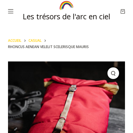
P
Les trésors de l'arc en ciel
a
s
s
e
ACCUEIL
CASUAL
RHONCUS AENEAN VELELIT SCELERISQUE MAURIS
r
a
u
c
o
n
t
e
n
u